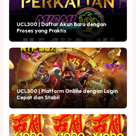
UCL300 | Daftar Akun Baru dengan
Proses yang Praktis
UCL300 | Platform Online dengan Login
Cepat dan Stabil