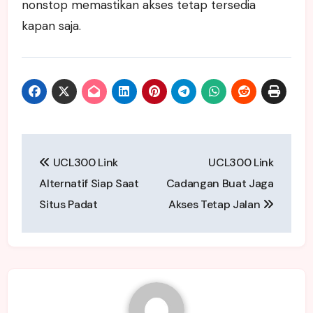
nonstop memastikan akses tetap tersedia
kapan saja.
Post
UCL300 Link
UCL300 Link
navigation
Alternatif Siap Saat
Cadangan Buat Jaga
Situs Padat
Akses Tetap Jalan