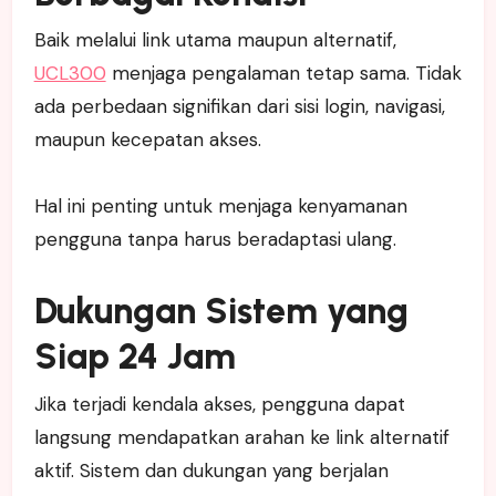
Baik melalui link utama maupun alternatif,
UCL300
menjaga pengalaman tetap sama. Tidak
ada perbedaan signifikan dari sisi login, navigasi,
maupun kecepatan akses.
Hal ini penting untuk menjaga kenyamanan
pengguna tanpa harus beradaptasi ulang.
Dukungan Sistem yang
Siap 24 Jam
Jika terjadi kendala akses, pengguna dapat
langsung mendapatkan arahan ke link alternatif
aktif. Sistem dan dukungan yang berjalan