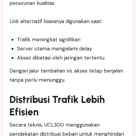
penurunan kualitas.
Link alternatif biasanya digunakan saat:
Trafik meningkat signifikan
Server utama mengalami delay
Akses dibatasi oleh jaringan tertentu
Dengan jalur tambahan ini, akses tetap berjalan
tanpa perlu menunggu.
Distribusi Trafik Lebih
Efisien
Secara teknis, UCL300 menggunakan
pendekatan distribusi beban untuk menghindari