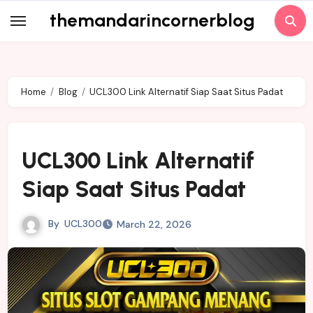
Skip
themandarincornerblog
to
content
Home
Blog
UCL300 Link Alternatif Siap Saat Situs Padat
UCL300 Link Alternatif
Siap Saat Situs Padat
By
UCL300
March 22, 2026