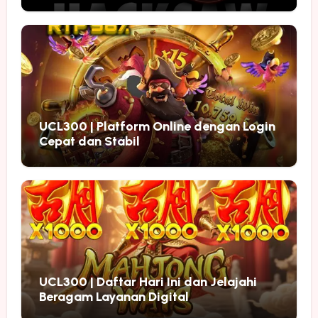
UCL300 | Platform Online dengan Login
Cepat dan Stabil
UCL300 | Daftar Hari Ini dan Jelajahi
Beragam Layanan Digital