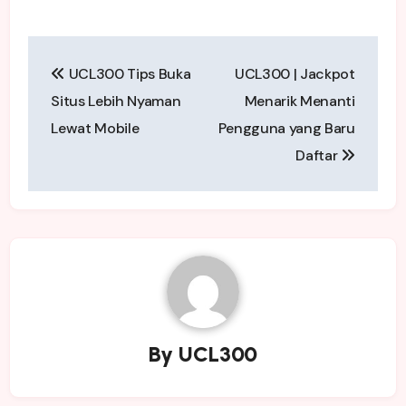
Post
UCL300 Tips Buka
UCL300 | Jackpot
navigation
Situs Lebih Nyaman
Menarik Menanti
Lewat Mobile
Pengguna yang Baru
Daftar
By
UCL300