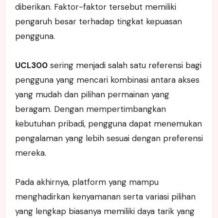
diberikan. Faktor-faktor tersebut memiliki
pengaruh besar terhadap tingkat kepuasan
pengguna.
UCL300
sering menjadi salah satu referensi bagi
pengguna yang mencari kombinasi antara akses
yang mudah dan pilihan permainan yang
beragam. Dengan mempertimbangkan
kebutuhan pribadi, pengguna dapat menemukan
pengalaman yang lebih sesuai dengan preferensi
mereka.
Pada akhirnya, platform yang mampu
menghadirkan kenyamanan serta variasi pilihan
yang lengkap biasanya memiliki daya tarik yang