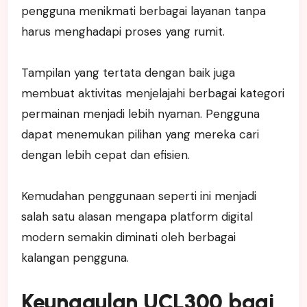
pengguna menikmati berbagai layanan tanpa
harus menghadapi proses yang rumit.
Tampilan yang tertata dengan baik juga
membuat aktivitas menjelajahi berbagai kategori
permainan menjadi lebih nyaman. Pengguna
dapat menemukan pilihan yang mereka cari
dengan lebih cepat dan efisien.
Kemudahan penggunaan seperti ini menjadi
salah satu alasan mengapa platform digital
modern semakin diminati oleh berbagai
kalangan pengguna.
Keunggulan
UCL300
bagi