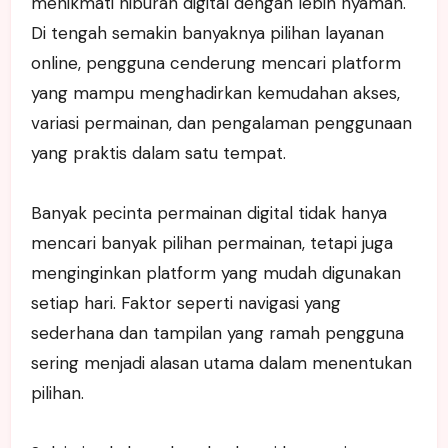
menikmati hiburan digital dengan lebih nyaman.
Di tengah semakin banyaknya pilihan layanan
online, pengguna cenderung mencari platform
yang mampu menghadirkan kemudahan akses,
variasi permainan, dan pengalaman penggunaan
yang praktis dalam satu tempat.
Banyak pecinta permainan digital tidak hanya
mencari banyak pilihan permainan, tetapi juga
menginginkan platform yang mudah digunakan
setiap hari. Faktor seperti navigasi yang
sederhana dan tampilan yang ramah pengguna
sering menjadi alasan utama dalam menentukan
pilihan.